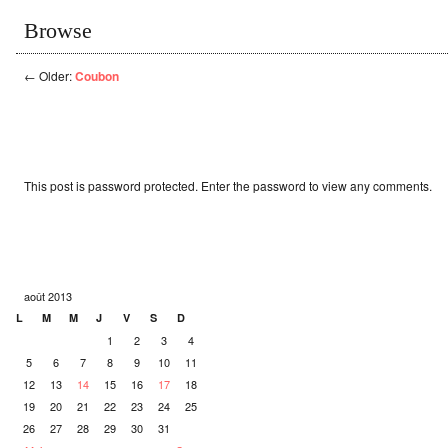
Browse
←
Older:
Coubon
This post is password protected. Enter the password to view any comments.
août 2013
L
M
M
J
V
S
D
1
2
3
4
5
6
7
8
9
10
11
12
13
14
15
16
17
18
19
20
21
22
23
24
25
26
27
28
29
30
31